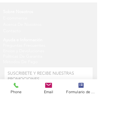
Sobre Nosotros
E-commerce
Acerca De Nosotros
Contacto
Ayuda e Información
Preguntas Frecuentes
Envíos y Devoluciones
Políticas De Garantía
Métodos De Pago
SUSCRIBETE Y RECIBE NUESTRAS
PROMOCIONES
Phone
Email
Formulario de contacto
SUBSCRIBE