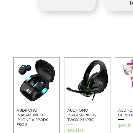
L
AUDIFONO
AUDIFONO
AUDIF
INALAMBRICO
INALAMBRICOS
LIBRE H
IPHONE AIRPODS
TWS06 X16PRO
PRO 2
Precio
$65.00
Precio
$230.00