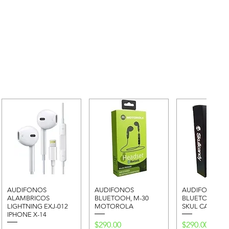
AUDIFONOS
AUDIFONOS
AUDIFONOS
ALAMBRICOS
BLUETOOH, M-30
BLUETOOH, MJ
LIGHTNING EXJ-012
MOTOROLA
SKUL CANDY, 
IPHONE X-14
Precio
Precio
$290.00
$290.00