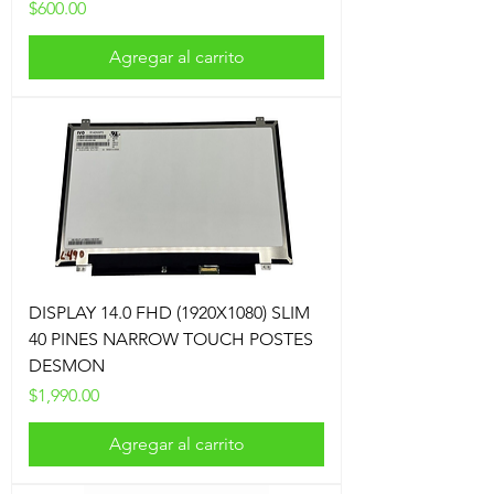
Precio
$600.00
Agregar al carrito
DISPLAY 14.0 FHD (1920X1080) SLIM
40 PINES NARROW TOUCH POSTES
DESMON
Precio
$1,990.00
Agregar al carrito