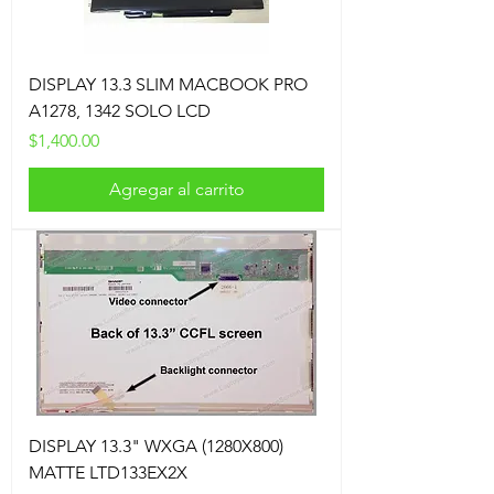
DISPLAY 13.3 SLIM MACBOOK PRO
A1278, 1342 SOLO LCD
Precio
$1,400.00
Agregar al carrito
DISPLAY 13.3" WXGA (1280X800)
MATTE LTD133EX2X