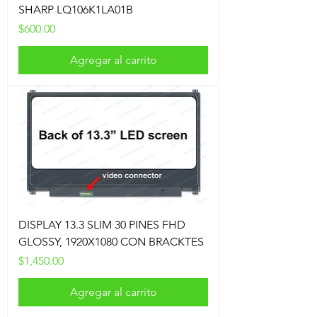
SHARP LQ106K1LA01B
Precio
$600.00
Agregar al carrito
DISPLAY 13.3 SLIM 30 PINES FHD
GLOSSY, 1920X1080 CON BRACKTES
Precio
$1,450.00
Agregar al carrito