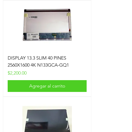
DISPLAY 13.3 SLIM 40 PINES
2560X1600 4K N133GCA-GQ1
Precio
$2,200.00
Agregar al carrito