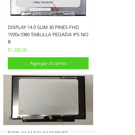
DISPLAY 14.0 SLIM 30 PINES FHD
1920x1080 TABLILLA PEGADA IPS NO
B
Precio
$1,200.00
Agregar al carrito
DISPLAY 14.0 SLIM 30 PINES